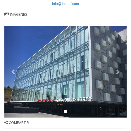
info@fnn-nif.co
m
IMÁGENES
COMPARTIR