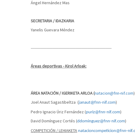
Ángel Hernández Mas
SECRETARIA / IDAZKARIA
Yanelis Guevara Méndez
-------------------------------------------------------------------
Áreas deportivas -
Kirol Arloak
:
ÁREA NATACIÓN / IGERIKETA ARLOA (
natacion@fnn-nif.com
)
Joel Anaut Sagastibeltza (
)
janaut@fnn-nif.com
Pedro Ignacio Úriz Fernández (
)
puriz@fnn-nif.com
David Domínguez Cortés (
)
ddominguez@fnn-nif.com
COMPETICIÓN / LEHIAKETA
natacioncompeticion@fnn-nif