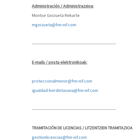
Administración / Administrazxioa:
Montse Goizueta Rekarte
mgoizueta@fnn-nif.com
-------------------------------------------------------------------
E-mails / posta elektronikoak:
proteccionalmenor@fnn-nif.com
igualdad-berdintasuna@fnn-nif.com
-------------------------------------------------------------------
TRAMITACIÓN DE LICENCIAS / LITZENTZIEN TRAMITAZIOA
gestionlicencias@fnn-nif.com