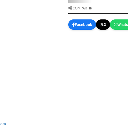
COMPARTIR
Facebook
X
What
:
.com