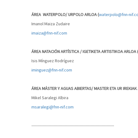
ÁREA
WATERPOLO/ URPOLO ARLOA (
waterpolo@fnn-nif.c
Imanol Maiza Zudaire
imaiza@fnn-nif.com
ÁREA NATACIÓN ARTÍSTICA
/ IGETIKETA
ARTISTIKOA ARLOA 
Isis Mínguez Rodríguez
iminguez@fnn-nif.com
ÁREA MÁSTER Y AGUAS ABIERTAS/ MASTER ETA UR IREKIAK 
Mikel Saralegi Albira
msaralegi@fnn-nif.com
-------------------------------------------------------------------