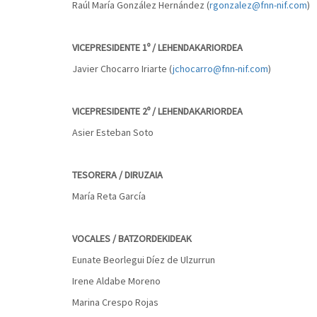
Raúl María González Hernández (
rgonzalez@fnn-nif.com
)
VICEPRESIDENTE 1º / LEHENDAKARIORDEA
Javier Chocarro Iriarte (
jchocarro@fnn-nif.com
)
VICEPRESIDENTE 2º / LEHENDAKARIORDEA
Asier Esteban Soto
TESORERA / DIRUZAIA
María Reta García
VOCALES / BATZORDEKIDEAK
Eunate Beorlegui Díez de Ulzurrun
Irene Aldabe Moreno
Marina Crespo Rojas