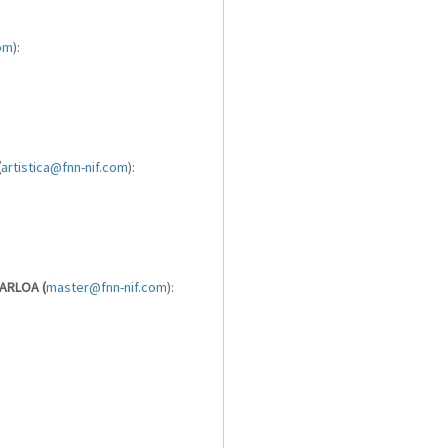
om
):
(
artistica@fnn-nif.com
):
ARLOA (
master@fnn-nif.com
):